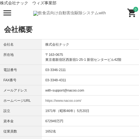
株式会社ナック ウィズ事業部
0
会社概要
会社名
株式会社ナック
所在地
〒163-0675
東京都新宿区西新宿1-25-1 新宿センタービル42階
電話番号
03-3346-2111
FAX番号
03-3348-4311
メールアドレス
with-support@nacoo.com
ホームページURL
https://www.nacoo.com/
設立
1971年（昭和46年）5月20日
資本金
672949万円
従業員数
1652名