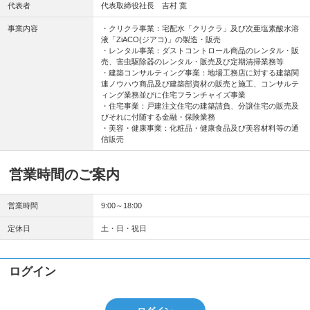
代表者
代表取締役社長 吉村 寛
事業内容
・クリクラ事業：宅配水「クリクラ」及び次亜塩素酸水溶
液「ZiACO(ジアコ)」の製造・販売
・レンタル事業：ダストコントロール商品のレンタル・販
売、害虫駆除器のレンタル・販売及び定期清掃業務等
・建築コンサルティング事業：地場工務店に対する建築関
連ノウハウ商品及び建築部資材の販売と施工、コンサルテ
ィング業務並びに住宅フランチャイズ事業
・住宅事業：戸建注文住宅の建築請負、分譲住宅の販売及
びそれに付随する金融・保険業務
・美容・健康事業：化粧品・健康食品及び美容材料等の通
信販売
営業時間のご案内
営業時間
9:00～18:00
定休日
土・日・祝日
ログイン